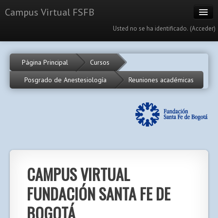
Campus Virtual FSFB
Usted no se ha identificado. (
Acceder
)
Cursos
Página Principal
Cursos
Calendario
Posgrado de Anestesiología
Reuniones académicas
Portal
Español - Internacional (es)
CAMPUS VIRTUAL
FUNDACIÓN SANTA FE DE
BOGOTÁ