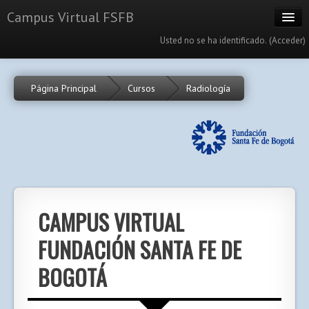
Campus Virtual FSFB
Usted no se ha identificado. (
Acceder
)
Cursos
Página Principal
Cursos
Radiología
Calendario
Portal
Español - Internacional (es)
CAMPUS VIRTUAL
FUNDACIÓN SANTA FE DE
BOGOTÁ