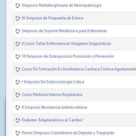
Simposio Multidisciplinario de Neuropatología
IX Simposio de Psiquiatría de Enlace
Simposio de Soporte Metabólico para Enfermeras
II Curso Taller Enfermería en Imágenes Diagnósticas
VII Simposio de Osteoporosis Promoción y Prevención
Curso De Formación En Insuficiencia Cardiaca Crónica Agudame
I Simposio De Endocrinología Crítica
Curso Medicina Interna Hospitalaria
II Simposio Resistencia Antimicrobiana
Diabetes "Adaptándonos al Cambio"
Primer Simposio Colombiano de Deporte y Trasplante