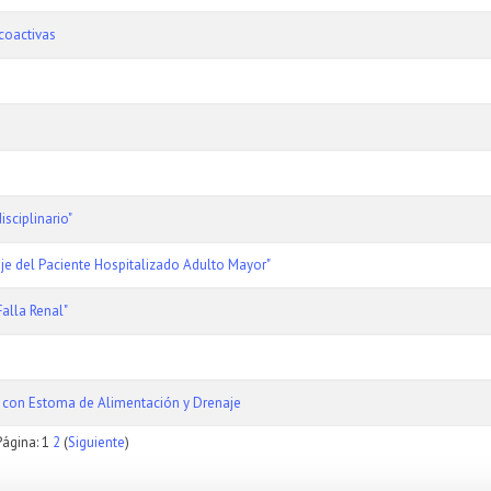
coactivas
isciplinario"
aje del Paciente Hospitalizado Adulto Mayor"
alla Renal"
a con Estoma de Alimentación y Drenaje
Página:
1
2
(
Siguiente
)