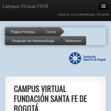
Campus Virtual FSFB
Usted no se ha identificado. (
Acceder
)
Cursos
Página Principal
Cursos
Calendario
Posgrado de Anestesiología
Rotaciones
Portal
Español - Internacional (es)
CAMPUS VIRTUAL
FUNDACIÓN SANTA FE DE
BOGOTÁ