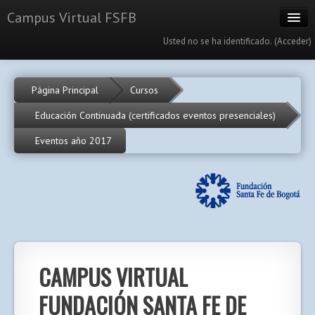
Campus Virtual FSFB
Usted no se ha identificado. (
Acceder
)
Cursos
Página Principal
Cursos
Calendario
Educación Continuada (certificados eventos presenciales)
Portal
Eventos año 2017
Español - Internacional (es)
CAMPUS VIRTUAL
FUNDACIÓN SANTA FE DE