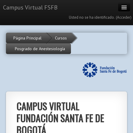
Campus Virtual FSFB
Usted no se ha identificado. (
Acceder
)
Cursos
Página Principal
Cursos
Calendario
Posgrado de Anestesiología
Portal
Español - Internacional (es)
CAMPUS VIRTUAL
FUNDACIÓN SANTA FE DE
BOGOTÁ