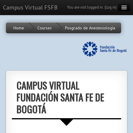
Campus Virtual FSFB
You are not logged in. (
Log in
)
Cursos
Home
Courses
Posgrado de Anestesiología
Calendario
Portal
English (en)
CAMPUS VIRTUAL
FUNDACIÓN SANTA FE DE
BOGOTÁ