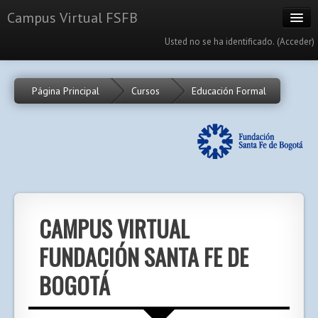
Campus Virtual FSFB
Usted no se ha identificado. (
Acceder
)
Cursos
Página Principal
Cursos
Educación Formal
Calendario
Portal
Español - Internacional (es)
CAMPUS VIRTUAL
FUNDACIÓN SANTA FE DE
BOGOTÁ