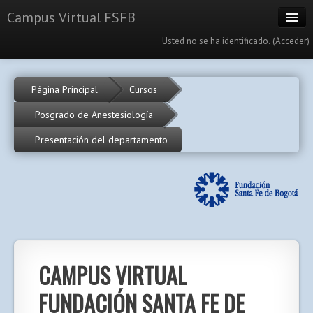
Campus Virtual FSFB
Usted no se ha identificado. (
Acceder
)
Cursos
Página Principal
Cursos
Calendario
Posgrado de Anestesiología
Portal
Presentación del departamento
Español Colombiano (es_co)
CAMPUS VIRTUAL
FUNDACIÓN SANTA FE DE