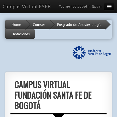
Campus Virtual FSFB
You are not logged in. (
Log in
)
Cursos
Home
Courses
Posgrado de Anestesiología
Calendario
Rotaciones
Portal
English (en)
CAMPUS VIRTUAL
FUNDACIÓN SANTA FE DE
BOGOTÁ