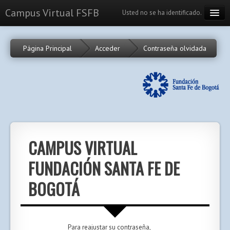
Campus Virtual FSFB
Usted no se ha identificado.
Cursos
Página Principal
Acceder
Contraseña olvidada
Calendario
Portal
Español - Internacional (es)
CAMPUS VIRTUAL
FUNDACIÓN SANTA FE DE
BOGOTÁ
Para reajustar su contraseña,