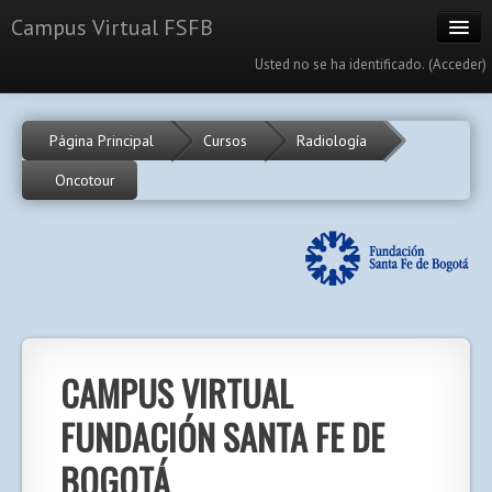
Campus Virtual FSFB
Usted no se ha identificado. (
Acceder
)
Cursos
Página Principal
Cursos
Radiología
Calendario
Oncotour
Portal
Español - Internacional (es)
CAMPUS VIRTUAL
FUNDACIÓN SANTA FE DE
BOGOTÁ