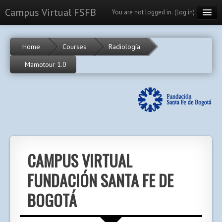
Campus Virtual FSFB
You are not logged in. (
Log in
)
Cursos
Home
Courses
Radiología
Calendario
Mamotour 1.0
Portal
English (en)
CAMPUS VIRTUAL
FUNDACIÓN SANTA FE DE
BOGOTÁ