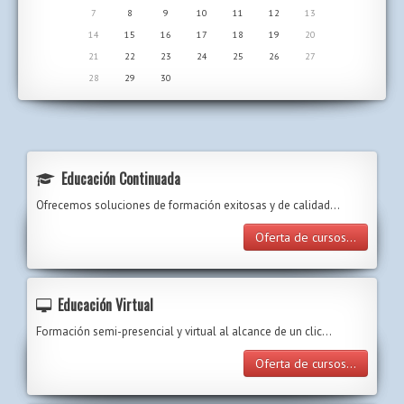
7
8
9
10
11
12
13
14
15
16
17
18
19
20
21
22
23
24
25
26
27
28
29
30
Educación Continuada
Ofrecemos soluciones de formación exitosas y de calidad...
Oferta de cursos...
Educación Virtual
Formación semi-presencial y virtual al alcance de un clic…
Oferta de cursos...