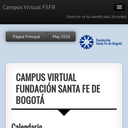
Campus Virtual FSFB
Usted no se ha identificado. (
Acceder
)
Cursos
Página Principal
May 2026
Calendario
Portal
Español Colombiano (es_co)
CAMPUS VIRTUAL
FUNDACIÓN SANTA FE DE
BOGOTÁ
Calendario